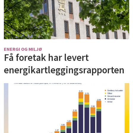
ENERGI OG MILJØ
Få foretak har levert
energikartleggingsrapporten