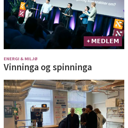
+ 𝗠𝗘𝗗𝗟𝗘𝗠
ENERGI & MILJØ
Vinninga og spinninga