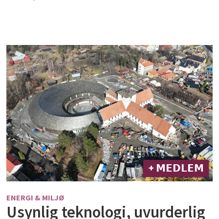
+ 𝗠𝗘𝗗𝗟𝗘𝗠
ENERGI & MILJØ
Usynlig teknologi, uvurderlig