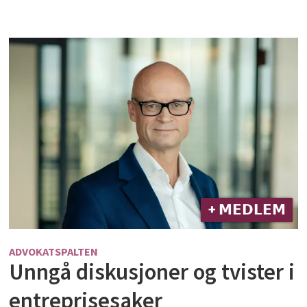
+ 𝗠𝗘𝗗𝗟𝗘𝗠
ADVOKATSPALTEN
Unngå diskusjoner og tvister i
entreprisesaker