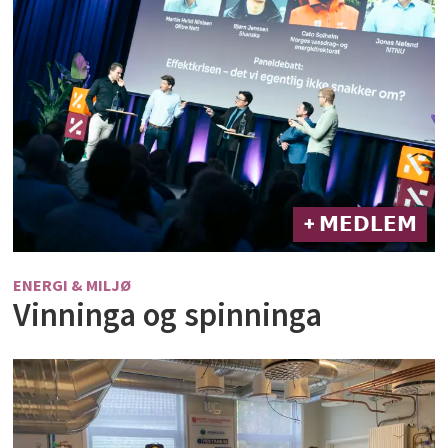
+ 𝗠𝗘𝗗𝗟𝗘𝗠
ENERGI & MILJØ
Vinninga og spinninga