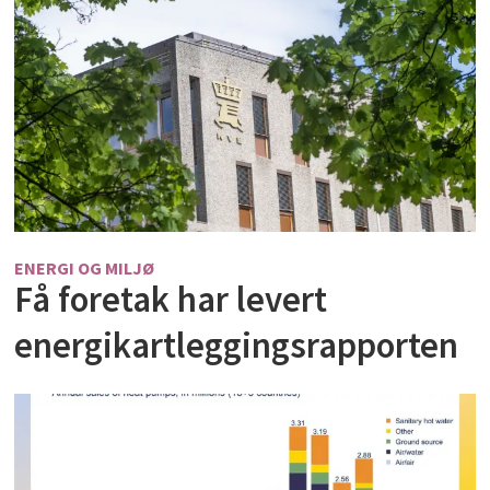
ENERGI OG MILJØ
Få foretak har levert
energikartleggingsrapporten