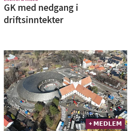
GK med nedgang i
driftsinntekter
+ 𝗠𝗘𝗗𝗟𝗘𝗠