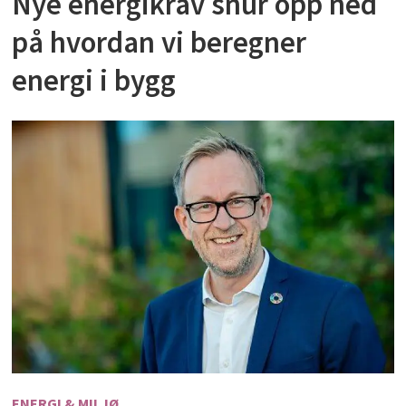
Nye energikrav snur opp ned
på hvordan vi beregner
energi i bygg
ENERGI & MILJØ