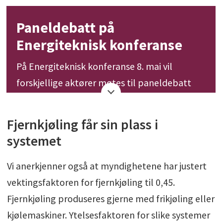
Paneldebatt på
Energiteknisk konferanse
På Energiteknisk konferanse 8. mai vil
forskjellige aktører møtes til paneldebatt
om den nye energimerkeforskriften.
Fjernkjøling får sin plass i
De som stiller i debatten er:
systemet
Jarle Aasness, leder for avdeling for
Vi anerkjenner også at myndighetene har justert
energi- og miljøteknikk i Olav Thon
vektingsfaktoren for fjernkjøling til 0,45.
Gruppen
Fjernkjøling produseres gjerne med frikjøling eller
Ida Bryn, fagdirektør VVS, energi og miljø i
kjølemaskiner. Ytelsesfaktoren for slike systemer