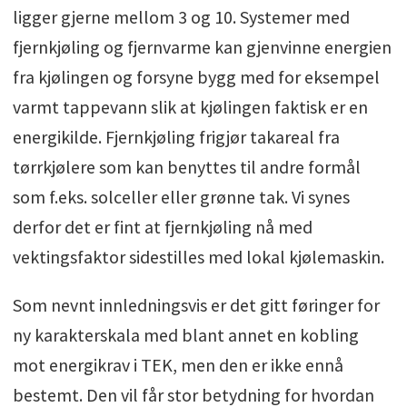
Multiconsult
ligger gjerne mellom 3 og 10. Systemer med
fjernkjøling og fjernvarme kan gjenvinne energien
Audun Brenne, leder marked i Statkraft
fra kjølingen og forsyne bygg med for eksempel
Varme
varmt tappevann slik at kjølingen faktisk er en
Siste deltaker kommer
energikilde. Fjernkjøling frigjør takareal fra
tørrkjølere som kan benyttes til andre formål
som f.eks. solceller eller grønne tak. Vi synes
derfor det er fint at fjernkjøling nå med
vektingsfaktor sidestilles med lokal kjølemaskin.
Som nevnt innledningsvis er det gitt føringer for
ny karakterskala med blant annet en kobling
mot energikrav i TEK, men den er ikke ennå
bestemt. Den vil får stor betydning for hvordan