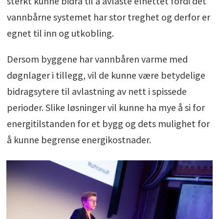
sterkt kunne bidra til å avlaste elnettet fordi det
vannbårne systemet har stor treghet og derfor er
egnet til inn og utkobling.
Dersom byggene har vannbåren varme med
døgnlager i tillegg, vil de kunne være betydelige
bidragsytere til avlastning av nett i spissede
perioder. Slike løsninger vil kunne ha mye å si for
energitilstanden for et bygg og dets mulighet for
å kunne begrense energikostnader.