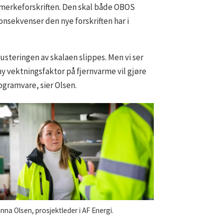
imerkeforskriften. Den skal både OBOS
onsekvenser den nye forskriften har i
justeringen av skalaen slippes. Men vi ser
ny vektningsfaktor på fjernvarme vil gjøre
ogramvare, sier Olsen.
nna Olsen, prosjektleder i AF Energi.