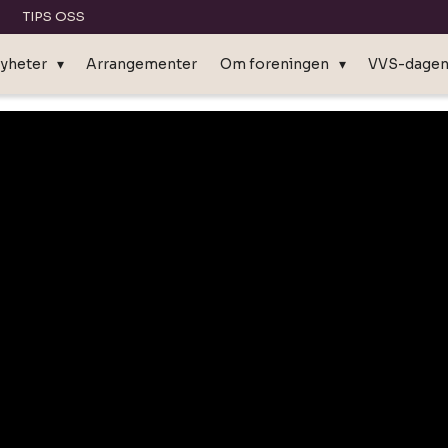
TIPS OSS
yheter
Arrangementer
Om foreningen
VVS-dage