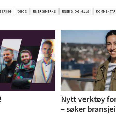
ISERING
OBOS
ENERGIMERKE
ENERGI OG MILJØ
KOMMENTAR
!
Nytt verktøy fo
– søker bransjei