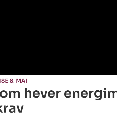
E 8. MAI
om hever energim
krav