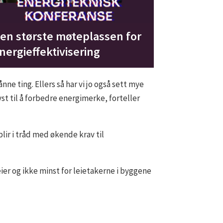
en største møteplassen for
nergieffektivisering
e ting. Ellers så har vi jo også sett mye
yst til å forbedre energimerke, forteller
lir i tråd med økende krav til
eier og ikke minst for leietakerne i byggene