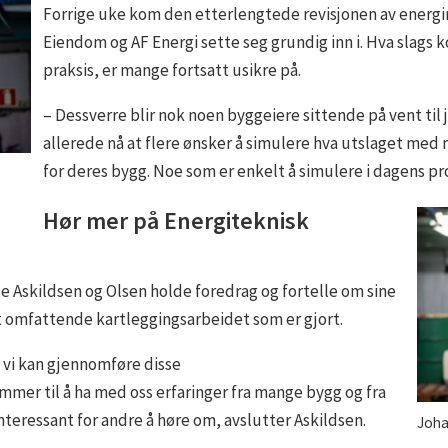
Forrige uke kom den etterlengtede revisjonen av energ
Eiendom og AF Energi sette seg grundig inn i. Hva slags k
praksis, er mange fortsatt usikre på.
– Dessverre blir nok noen byggeiere sittende på vent til 
allerede nå at flere ønsker å simulere hva utslaget med 
for deres bygg. Noe som er enkelt å simulere i dagens pr
Hør mer på Energiteknisk
de Askildsen og Olsen holde foredrag og fortelle om sine
t omfattende kartleggingsarbeidet som er gjort.
 vi kan gjennomføre disse
mmer til å ha med oss erfaringer fra mange bygg og fra
nteressant for andre å høre om, avslutter Askildsen.
Joha