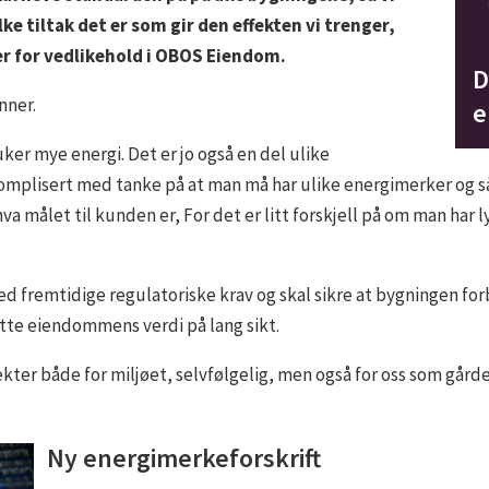
lke tiltak det er som gir den effekten vi trenger,
er for vedlikehold i OBOS Eiendom.
D
nner.
e
er mye energi. Det er jo også en del ulike
mplisert med tanke på at man må har ulike energimerker og sånn
a målet til kunden er, For det er litt forskjell på om man har l
 fremtidige regulatoriske krav og skal sikre at bygningen forb
tte eiendommens verdi på lang sikt.
fekter både for miljøet, selvfølgelig, men også for oss som gård
Ny energimerkeforskrift