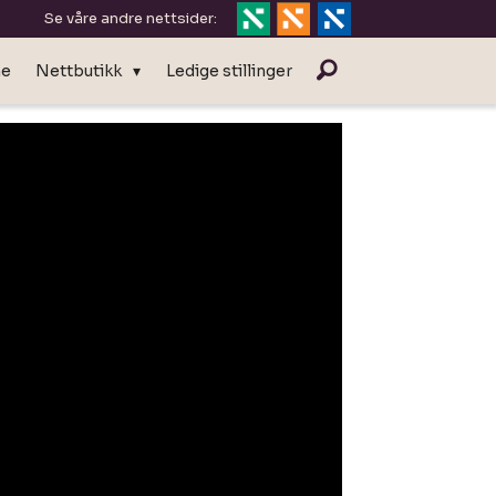
Se våre andre nettsider:
ne
Nettbutikk
Ledige stillinger