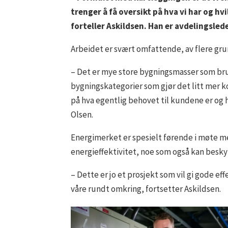
trenger å få oversikt på hva vi har og hvi
forteller Askildsen. Han er avdelingsled
Arbeidet er svært omfattende, av flere gru
– Det er mye store bygningsmasser som bruk
bygningskategorier som gjør det litt mer ko
på hva egentlig behovet til kundene er og hv
Olsen.
Energimerket er spesielt førende i møte med
energieffektivitet, noe som også kan besky
– Dette er jo et prosjekt som vil gi gode ef
våre rundt omkring, fortsetter Askildsen.