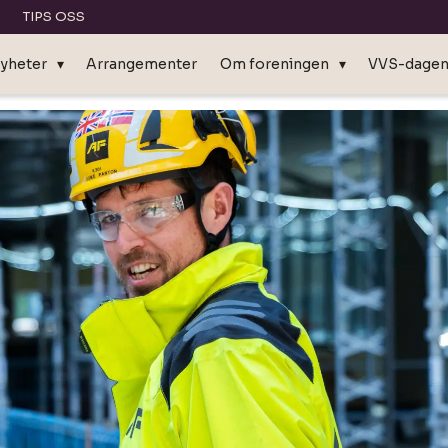
TIPS OSS
yheter
Arrangementer
Om foreningen
VVS-dage