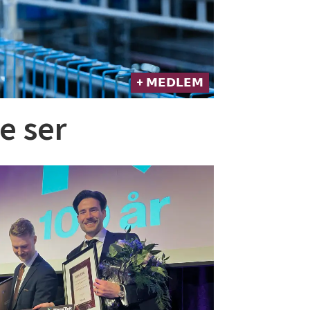
+ 𝗠𝗘𝗗𝗟𝗘𝗠
e ser