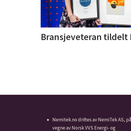
Bransjeveteran tildelt
Nemitek.no driftes av NemiTek AS, p
vegne av Norsk VVS Energi- og