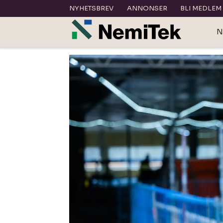
NYHETSBREV
ANNONSER
BLI MEDLEM
N
Tag:
af
energi
miljøteknikk