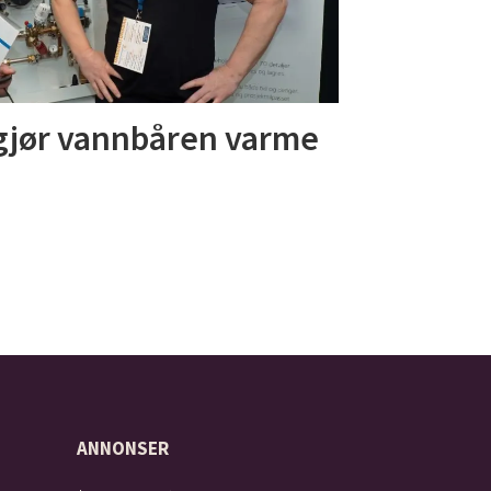
gjør vannbåren varme
ANNONSER