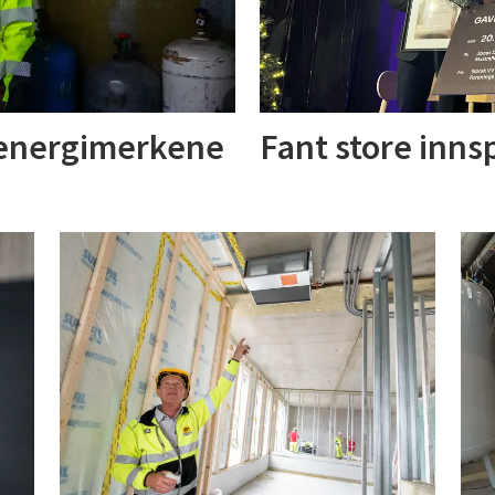
energimerkene
Fant store innsp