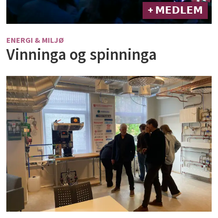
+ 𝗠𝗘𝗗𝗟𝗘𝗠
ENERGI & MILJØ
Vinninga og spinninga