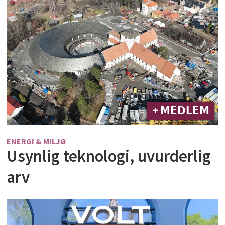
+ 𝗠𝗘𝗗𝗟𝗘𝗠
ENERGI & MILJØ
Usynlig teknologi, uvurderlig
arv