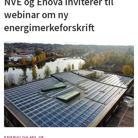
NVE og Enova inviterer til
webinar om ny
energimerkeforskrift
ENERGI OG MILJØ