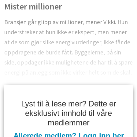
Mister millioner
Bransjen går glipp av millioner, mener Vikki. Hun
understreker at hun ikke er ekspert, men mener
at de som gjør slike energivurderinger, ikke får de
oppdragene de burde fått. Byggeierne, på sin
side, oppdager ikke mulighetene de har til å spare
energi på anlegg som ikke virker helt som de skal.
Lyst til å lese mer? Dette er
eksklusivt innhold til våre
medlemmer
Allerede medlem? Logg inn her