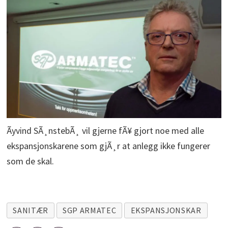
Ãyvind SÃ¸nstebÃ¸ vil gjerne fÃ¥ gjort noe med alle
ekspansjonskarene som gjÃ¸r at anlegg ikke fungerer
som de skal.
SANITÆR
SGP ARMATEC
EKSPANSJONSKAR