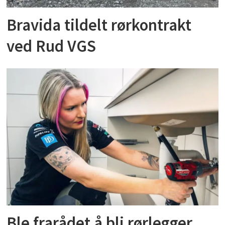
Bravida tildelt rørkontrakt
ved Rud VGS
Ble frarådet å bli rørlegger.