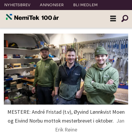
NYHETSBREV
ANNONSER
BLI MEDLEM
MESTERE: André Fristad (t.v), Øyvind Lønnkvist Moen
og Eivind Norbu mottok mesterbrevet i oktober.
Jan
Erik Røine