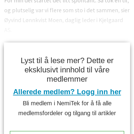
For min del startet det litt spontant. Så tok én til,
og plutselig var vi flere som sto i det sammen, sier
Øyvind Lønnkvist Moen, daglig leder i Kjelgaard
AS.
Lyst til å lese mer? Dette er
eksklusivt innhold til våre
medlemmer
Allerede medlem? Logg inn her
Bli medlem i NemiTek for å få alle
medlemsfordeler og tilgang til artikler