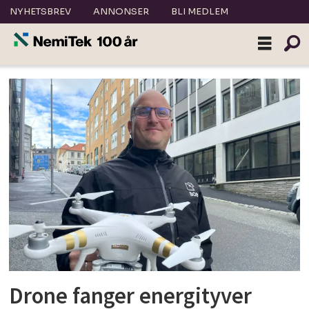
NYHETSBREV
ANNONSER
BLI MEDLEM
Tag:
bob
Drone fanger energityver