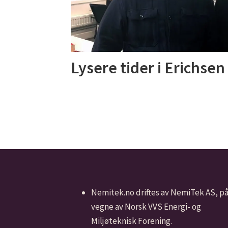
Lysere tider i Erichse
Nemitek.no driftes av NemiTek AS, p
vegne av Norsk VVS Energi- og
Miljøteknisk Forening.