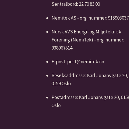
Sentralbord: 22 70 83 00
Nemitek AS - org. nummer: 915903037
Norsk VVS Energi- og Miljøteknisk
Forening (NemiTek) - org. nummer:
938967814
E-post: post@nemitek.no
Besøksaddresse: Karl Johans gate 20,
0159 Oslo
Postadresse: Karl Johans gate 20, 015
Oslo