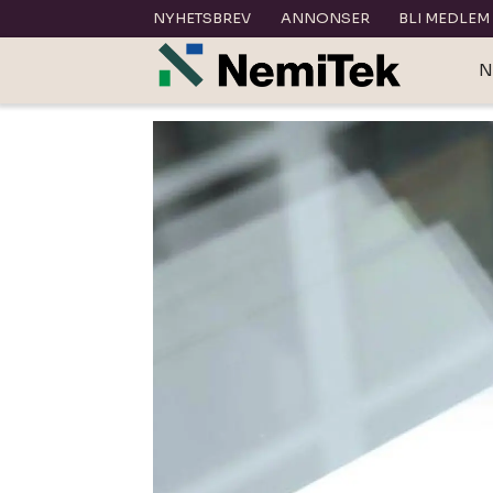
NYHETSBREV
ANNONSER
BLI MEDLEM
N
Tag:
dagslys