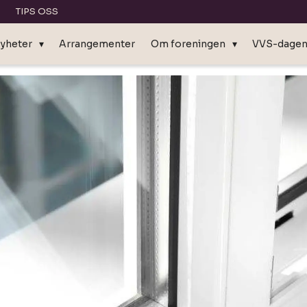
TIPS OSS
yheter
Arrangementer
Om foreningen
VVS-dage