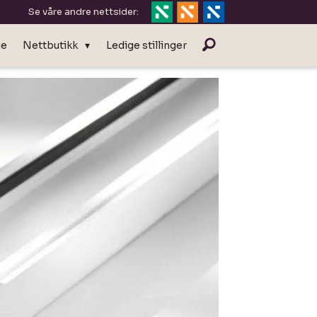
Se våre andre nettsider:
ne
Nettbutikk
Ledige stillinger