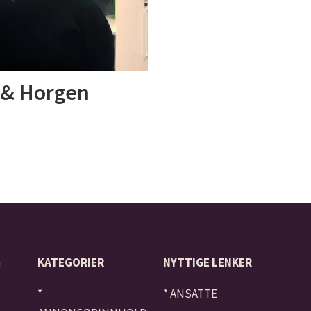
n & Horgen
å
KATEGORIER
NYTTIGE LENKER
*
*
ANSATTE