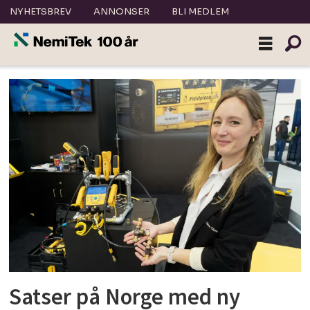
NYHETSBREV
ANNONSER
BLI MEDLEM
Tag:
fieldpiece
Satser på Norge med ny