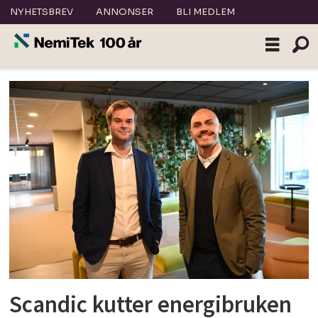
NYHETSBREV
ANNONSER
BLI MEDLEM
Tag:
green
norway
Scandic kutter energibruken