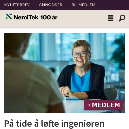
NYHETSBREV
ANNONSER
BLI MEDLEM
Tag:
ida
bryn
+ 𝗠𝗘𝗗𝗟𝗘𝗠
På tide å løfte ingeniøren