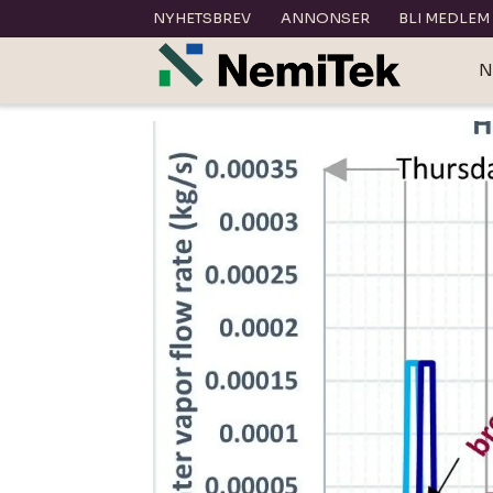
NYHETSBREV
ANNONSER
BLI MEDLEM
N
Tag:
innsikt