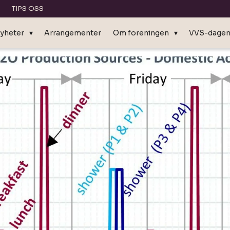
TIPS OSS
yheter
Arrangementer
Om foreningen
VVS-dage