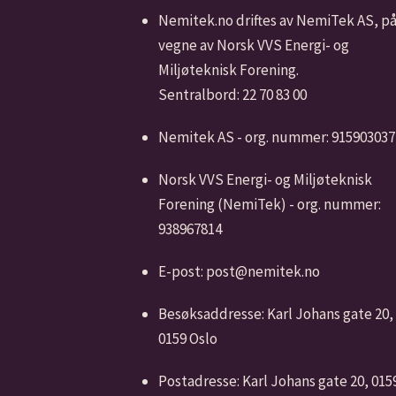
Nemitek.no driftes av NemiTek AS, p
vegne av Norsk VVS Energi- og
Miljøteknisk Forening.
Sentralbord: 22 70 83 00
Nemitek AS - org. nummer: 915903037
Norsk VVS Energi- og Miljøteknisk
Forening (NemiTek) - org. nummer:
938967814
E-post: post@nemitek.no
Besøksaddresse: Karl Johans gate 20,
0159 Oslo
Postadresse: Karl Johans gate 20, 015