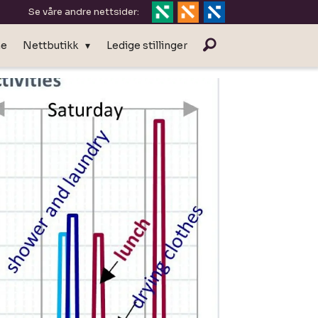
Se våre andre nettsider:
ne
Nettbutikk
Ledige stillinger