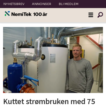
NYHETSBREV
ANNONSER
BLI MEDLEM
Tag:
kleiva
fiskefarm
Kuttet strømbruken med 75