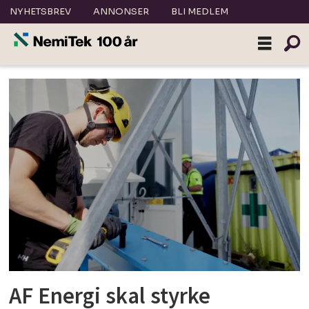
NYHETSBREV
ANNONSER
BLI MEDLEM
Tag:
kompetanseheving
AF Energi skal styrke