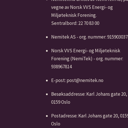
vegne av Norsk VVS Energi- og
Miljøteknisk Forening.
Sentralbord: 22 70 83 00
Nemitek AS - org. nummer: 915903037
Norsk VVS Energi- og Miljøteknisk
Forening (NemiTek) - org. nummer:
938967814
E-post: post@nemitek.no
Besøksaddresse: Karl Johans gate 20,
0159 Oslo
Postadresse: Karl Johans gate 20, 015
Oslo