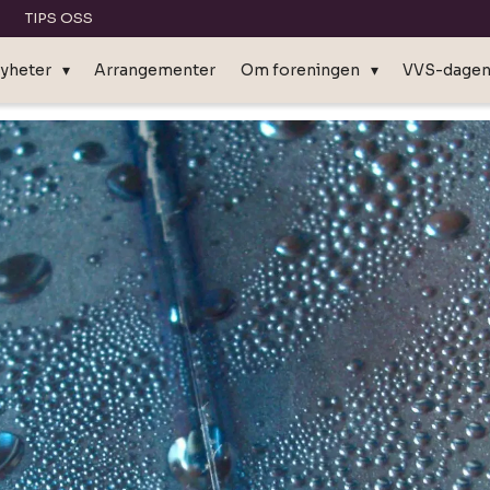
TIPS OSS
yheter
Arrangementer
Om foreningen
VVS-dage