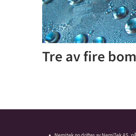
Tre av fire bo
Nemitek.no driftes av NemiTek AS, p