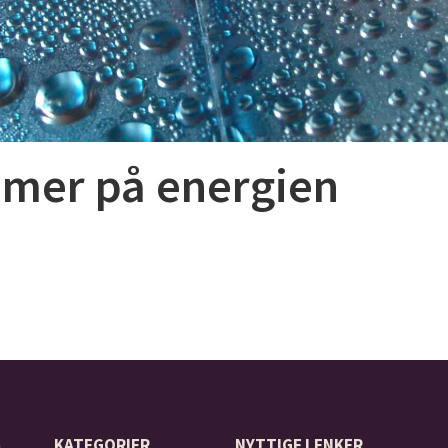
mmer på energien
å
KATEGORIER
NYTTIGE LENKER