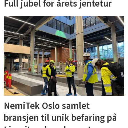
Full jubel for årets jentetur
NemiTek Oslo samlet
bransjen til unik befaring på