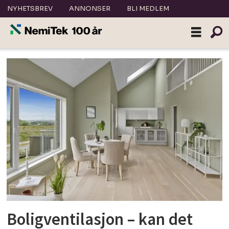
NYHETSBREV
ANNONSER
BLI MEDLEM
Tag:
runar
danielsen
Boligventilasjon – kan det