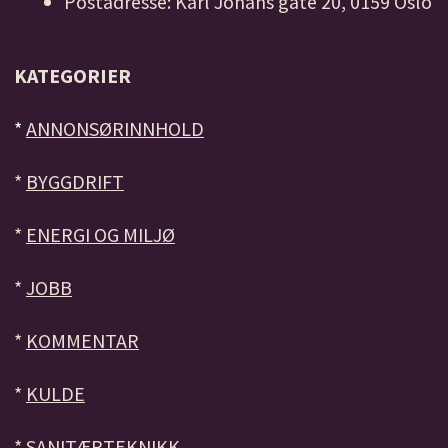
Postadresse: Karl Johans gate 20, 0159 Oslo
KATEGORIER
*
ANNONSØRINNHOLD
*
BYGGDRIFT
*
ENERGI OG MILJØ
*
JOBB
*
KOMMENTAR
*
KULDE
*
SANITÆRTEKNIKK