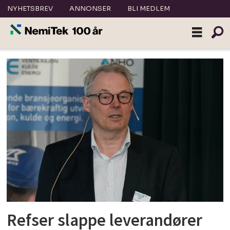
NYHETSBREV
ANNONSER
BLI MEDLEM
Tag:
steinar
holm
Refser slappe leverandører