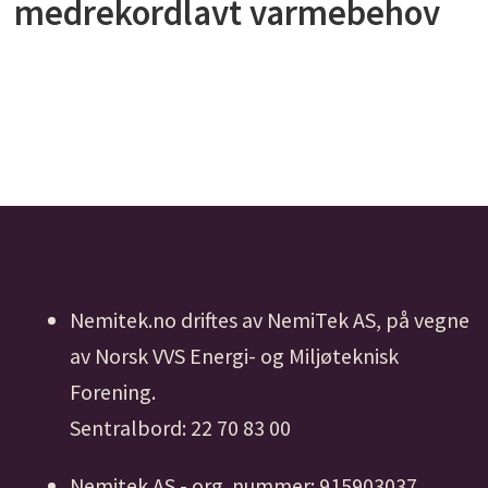
medrekordlavt varmebehov
Nemitek.no driftes av NemiTek AS, på vegne
av Norsk VVS Energi- og Miljøteknisk
Forening.
Sentralbord: 22 70 83 00
Nemitek AS - org. nummer: 915903037