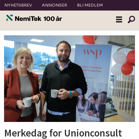
NYHETSBREV
ANNONSER
BLI MEDLEM
Tag:
unionconsult
Merkedag for Unionconsult