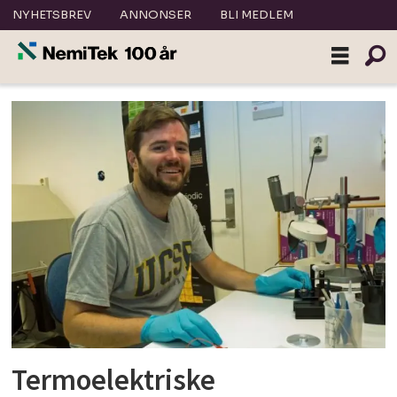
NYHETSBREV
ANNONSER
BLI MEDLEM
Tag:
varmepumpen
Termoelektriske