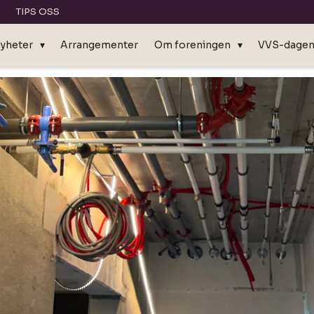
TIPS OSS
yheter
Arrangementer
Om foreningen
VVS-dage