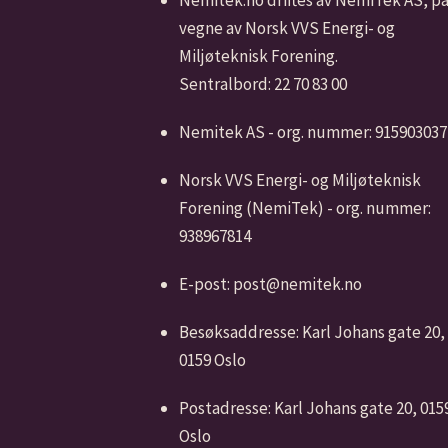
vegne av Norsk VVS Energi- og
Miljøteknisk Forening.
Sentralbord: 22 70 83 00
Nemitek AS - org. nummer: 915903037
Norsk VVS Energi- og Miljøteknisk
Forening (NemiTek) - org. nummer:
938967814
E-post: post@nemitek.no
Besøksaddresse: Karl Johans gate 20,
0159 Oslo
Postadresse: Karl Johans gate 20, 015
Oslo