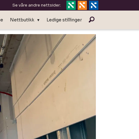
Se våre andre nettsider:
ne
Nettbutikk
Ledige stillinger