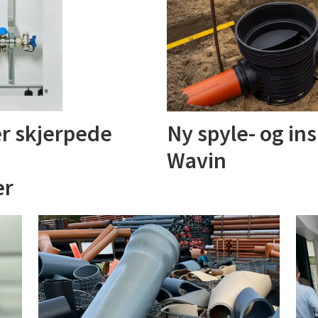
r skjerpede
Ny spyle- og in
Wavin
er