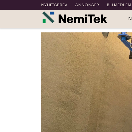
NYHETSBREV
ANNONSER
BLI MEDLEM
N
Tag:
wavin