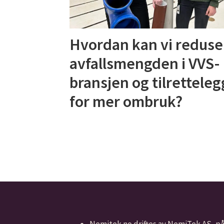
Hvordan kan vi reduse
avfallsmengden i VVS-
bransjen og tilrettele
for mer ombruk?
Nemitek.no driftes av NemiTek AS, p