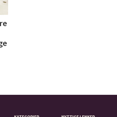
re
gge
å
KATEGORIER
NYTTIGE LENKER