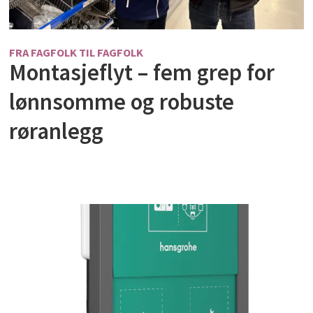
FRA FAGFOLK TIL FAGFOLK
Montasjeflyt – fem grep for
lønnsomme og robuste
røranlegg