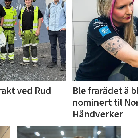
trakt ved Rud
Ble frarådet å b
nominert til No
Håndverker