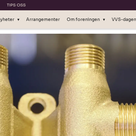
TIPS OSS
yheter
Arrangementer
Om foreningen
VVS-dage