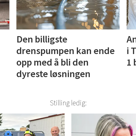
Den billigste
An
drenspumpen kan ende
i 
opp med å bli den
1 
dyreste løsningen
Stilling ledig: