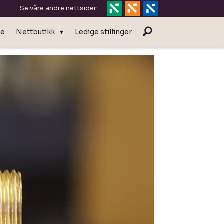
Se våre andre nettsider:
ne
Nettbutikk
Ledige stillinger