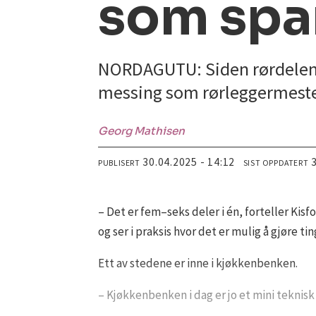
som spar
NORDAGUTU: Siden rørdelen ik
messing som rørleggermester
Georg
Mathisen
30.04.2025 - 14:12
PUBLISERT
SIST OPPDATERT
– Det er fem–seks deler i én, forteller Kisf
og ser i praksis hvor det er mulig å gjøre ti
Ett av stedene er inne i kjøkkenbenken.
– Kjøkkenbenken i dag er jo et mini teknisk 