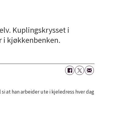
lv. Kuplingskrysset i
r i kjøkkenbenken.
 si at han arbeider ute i kjeledress hver dag