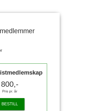
re medlemmer
er
istmedlemskap
800,-
Pris pr. år
BESTILL