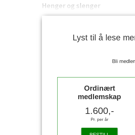
Henger og slenger
Lyst til å lese m
Bli medlem
Ordinært
medlemskap
1.600,-
Pr. per år
BESTILL