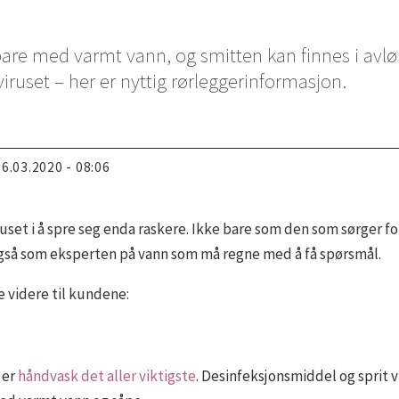
bare med varmt vann, og smitten kan finnes i a
uset – her er nyttig rørleggerinformasjon.
16.03.2020 - 08:06
ruset i å spre seg enda raskere. Ikke bare som den som sørger 
gså som eksperten på vann som må regne med å få spørsmål.
e videre til kundene:
, er
håndvask det aller viktigste
. Desinfeksjonsmiddel og sprit v