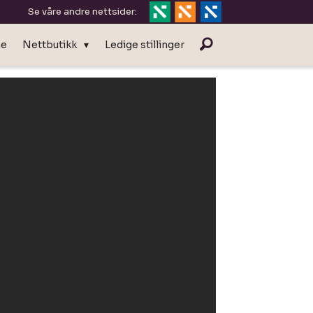
Se våre andre nettsider:
ne
Nettbutikk
Ledige stillinger