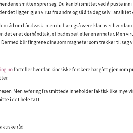
endene smitten sprer seg. Du kan bli smittet ved å puste inn i
der det ligger igjen virus fra andre og så å ta deg selv i ansikt
nden råd om håndvask, men du bør også være klar over hvordan du
n det er et dørhåndtak, et badespeil eller en armatur. Men viru
 Dermed blir fingrene dine som magneter som trekker til seg vi
ing.no
forteller hvordan kinesiske forskere har gått gjennom p
ter.
 nesen. Men avføring fra smittede inneholder faktisk like mye vi
itte i det hele tatt.
ktiske råd.