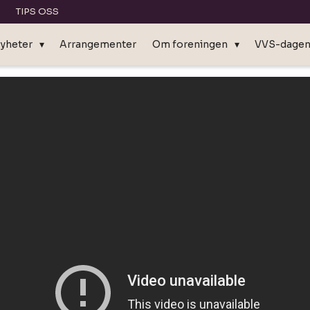
TIPS OSS
yheter
Arrangementer
Om foreningen
VVS-dage