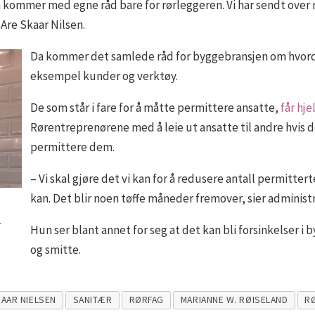
 kommer med egne råd bare for rørleggeren. Vi har sendt over r
Are Skaar Nilsen.
Da kommer det samlede råd for byggebransjen om hvordan 
eksempel kunder og verktøy.
De som står i fare for å måtte permittere ansatte,
får hj
Rørentreprenørene med å leie ut ansatte til andre hvis de
permittere dem.
– Vi skal gjøre det vi kan for å redusere antall permitte
kan. Det blir noen tøffe måneder fremover, sier administ
.
Hun ser blant annet for seg at det kan bli forsinkelser i
og smitte.
KAAR NIELSEN
SANITÆR
RØRFAG
MARIANNE W. RØISELAND
R