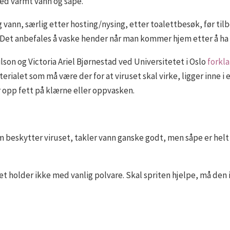
med varmt vann og såpe.
vann, særlig etter hosting/nysing, etter toalettbesøk, før tilb
. Det anbefales å vaske hender når man kommer hjem etter å ha 
son og Victoria Ariel Bjørnestad ved Universitetet i Oslo
forkla
ialet som må være der for at viruset skal virke, ligger inne i e
r opp fett på klærne eller oppvasken.
m beskytter viruset, takler vann ganske godt, men såpe er helt
det holder ikke med vanlig polvare. Skal spriten hjelpe, må den