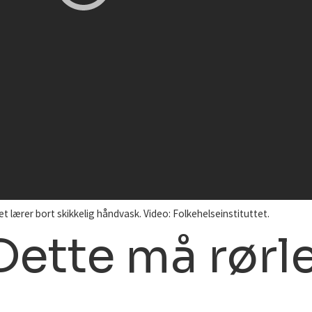
t lærer bort skikkelig håndvask. Video: Folkehelseinstituttet.
Dette må rørl