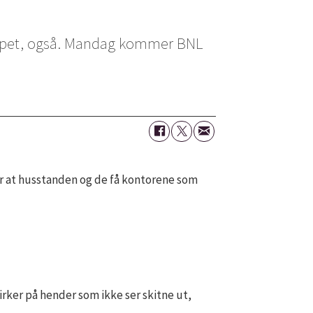
vløpet, også. Mandag kommer BNL
for at husstanden og de få kontorene som
irker på hender som ikke ser skitne ut,