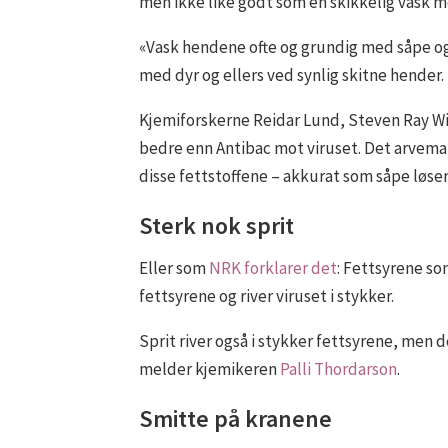
men ikke like godt som en skikkelig vask 
«Vask hendene ofte og grundig med såpe og 
med dyr og ellers ved synlig skitne hender
Kjemiforskerne Reidar Lund, Steven Ray Wil
bedre enn Antibac mot viruset. Det arvemater
disse fettstoffene – akkurat som såpe løse
Sterk nok sprit
Eller som
NRK forklarer det
: Fettsyrene so
fettsyrene og river viruset i stykker.
Sprit river også i stykker fettsyrene, men 
melder kjemikeren
Palli Thordarson
.
Smitte på kranene