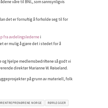
ådene våre til BNL, som sannsynligvis
det er fornuftig å forholde seg til for
elp fra avdelingslederne
i
t er mulig å gjøre det i stedet for å
rte og hjelpe medlemsbedriftene så godt vi
rerende direktør Marianne W. Røiseland.
 byggeprosjekter på grunn av materiell, folk
ØRENTREPRENØRENE NORGE
RØRLEGGER