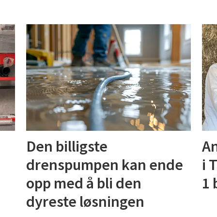
Den billigste
An
drenspumpen kan ende
i 
opp med å bli den
1 
dyreste løsningen