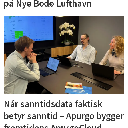
på Nye Bodø Lufthavn
Når sanntidsdata faktisk
betyr sanntid – Apurgo bygger
fremtidens ApurgoCloud