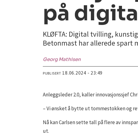
på digita
KLØFTA: Digital tvilling, kunsti
Betonmast har allerede spart m
Georg
Mathisen
18.06.2024 - 23:49
PUBLISERT
Anleggsleder 2.0, kaller innovasjonssjef Ch
– Vi ønsket å bytte ut tommestokken og ret
Nå kan Carlsen sette tall på flere av inns
ut.