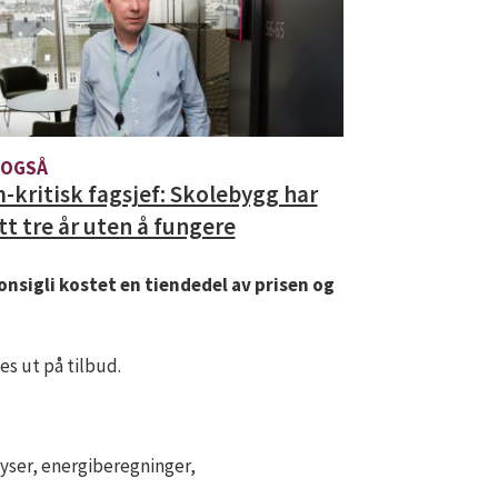
 OGSÅ
-kritisk fagsjef: Skolebygg har
tt tre år uten å fungere
onsigli kostet en tiendedel av prisen og
des ut på tilbud.
lyser, energiberegninger,