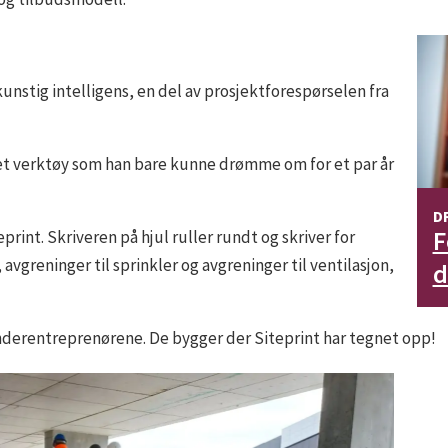
kunstig intelligens, en del av prosjektforespørselen fra
 et verktøy som han bare kunne drømme om for et par år
D
F
rint. Skriveren på hjul ruller rundt og skriver for
avgreninger til sprinkler og avgreninger til ventilasjon,
d
underentreprenørene. De bygger der Siteprint har tegnet opp!