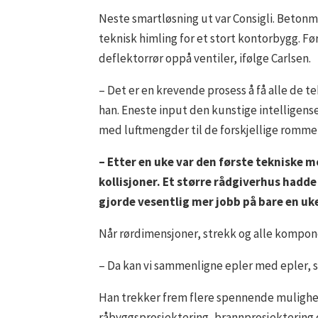
Neste smartløsning ut var Consigli. Betonmas
teknisk himling for et stort kontorbygg. F
deflektorrør oppå ventiler, ifølge Carlsen.
– Det er en krevende prosess å få alle de t
han. Eneste input den kunstige intelligense
med luftmengder til de forskjellige romme
– Etter en uke var den første tekniske m
kollisjoner. Et større rådgiverhus hadde
gjorde vesentlig mer jobb på bare en uke
Når rørdimensjoner, strekk og alle komponent
– Da kan vi sammenligne epler med epler, s
Han trekker frem flere spennende mulighete
råbyggsprosjektering, brannprosjektering 