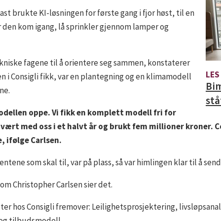
t brukte KI-løsningen for første gang i fjor høst, til en
ør den kom igang, lå sprinkler gjennom lamper og
ekniske fagene til å orientere seg sammen, konstaterer
LES
n i Consigli fikk, var en plantegning og en klimamodell
Bim
ne.
stå
odellen oppe. Vi fikk en komplett modell fri for
 vært med oss i et halvt år og brukt fem millioner kroner. C
, ifølge Carlsen.
ene som skal til, var på plass, så var himlingen klar til å sen
om Christopher Carlsen sier det.
r hos Consigli fremover: Leilighetsprosjektering, livsløpsana
og tilbudsmodell.