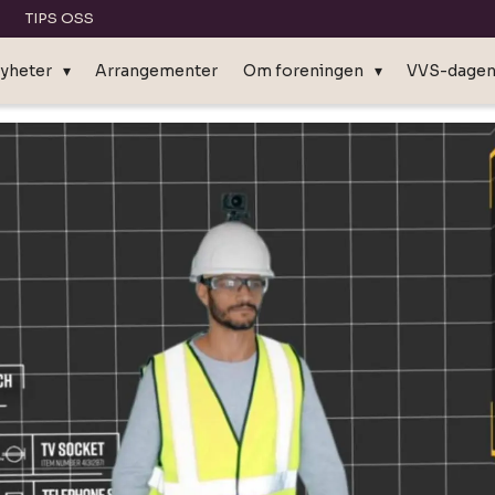
TIPS OSS
yheter
Arrangementer
Om foreningen
VVS-dage