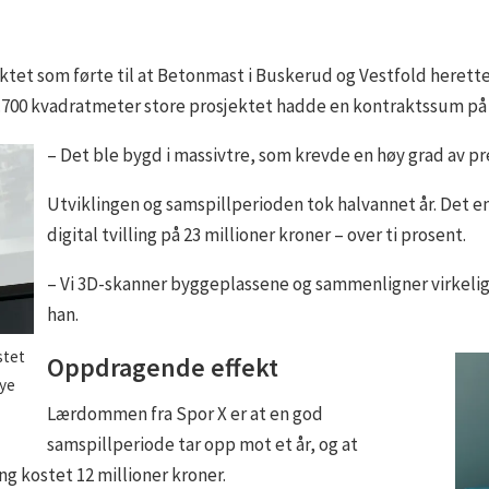
et som førte til at Betonmast i Buskerud og Vestfold heretter 
6.700 kvadratmeter store prosjektet hadde en kontraktssum på 
– Det ble bygd i massivtre, som krevde en høy grad av pre
Utviklingen og samspillperioden tok halvannet år. Det e
digital tvilling på 23 millioner kroner – over ti prosent.
– Vi 3D-skanner byggeplassene og sammenligner virkeligh
han.
stet
Oppdragende effekt
mye
Lærdommen fra Spor X er at en god
samspillperiode tar opp mot et år, og at
ing kostet 12 millioner kroner.