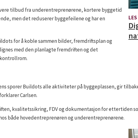
 lavere tilbud fra underentreprenørene, kortere byggetid
LES
vende, men det reduserer byggefeilene og har en
Di
na
ldots for å koble sammen bilder, fremdriftsplan og
ignes med den planlagte fremdriften og det
 kontrollrom.
ens sporer Buildots alle aktiviteter på byggeplassen, gir tilba
forklarer Carlsen.
ften, kvalitetssikring, FDV og dokumentasjon for ettertiden som
k hos både hovedentreprenøren og underentreprenørene.