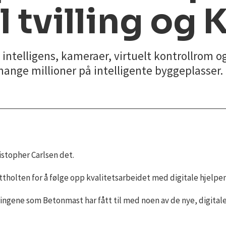
l tvilling og K
g intelligens, kameraer, virtuelt kontrollrom 
ange millioner på intelligente byggeplasser.
ristopher Carlsen det.
tholten for å følge opp kvalitetsarbeidet med digitale hjelpemi
paringene som Betonmast har fått til med noen av de nye, digit