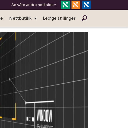
Se våre andre nettsider:
ne
Nettbutikk
Ledige stillinger