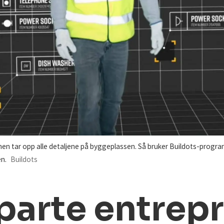
 tar opp alle detaljene på byggeplassen. Så bruker Buildots-program
n.
Buildots
parte entrep