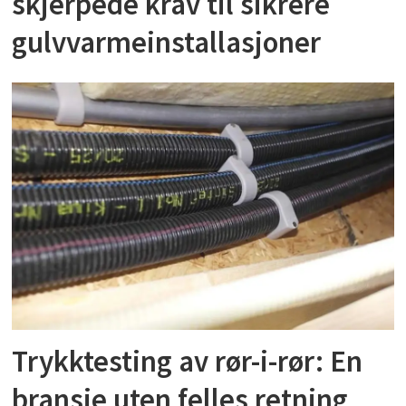
skjerpede krav til sikrere
gulvvarmeinstallasjoner
Trykktesting av rør-i-rør: En
bransje uten felles retning