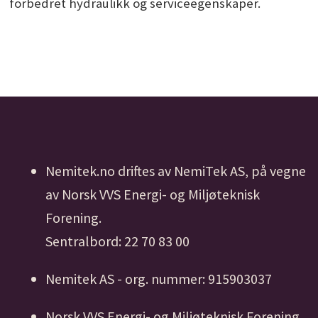
forbedret hydraulikk og serviceegenskaper.
Nemitek.no driftes av NemiTek AS, på vegne
av Norsk VVS Energi- og Miljøteknisk
Forening.
Sentralbord: 22 70 83 00
Nemitek AS - org. nummer: 915903037
Norsk VVS Energi- og Miljøteknisk Forening