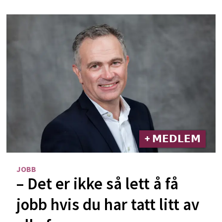
+ 𝗠𝗘𝗗𝗟𝗘𝗠
JOBB
– Det er ikke så lett å få
jobb hvis du har tatt litt av