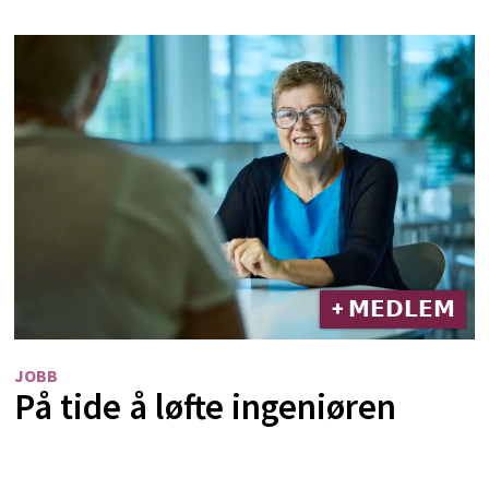
+ 𝗠𝗘𝗗𝗟𝗘𝗠
JOBB
På tide å løfte ingeniøren