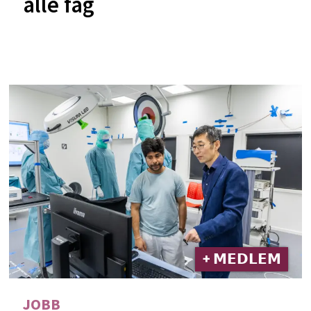
alle fag
+ 𝗠𝗘𝗗𝗟𝗘𝗠
JOBB