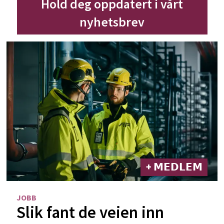
Hold deg oppdatert i vårt
nyhetsbrev
+ 𝗠𝗘𝗗𝗟𝗘𝗠
JOBB
Slik fant de veien inn