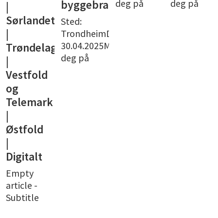
deg på
deg på
byggebransjen
|
Sørlandet
Sted:
|
TrondheimDato:
30.04.2025Meld
Trøndelag
deg på
|
Vestfold
og
Telemark
|
Østfold
|
Digitalt
Empty
article -
Subtitle