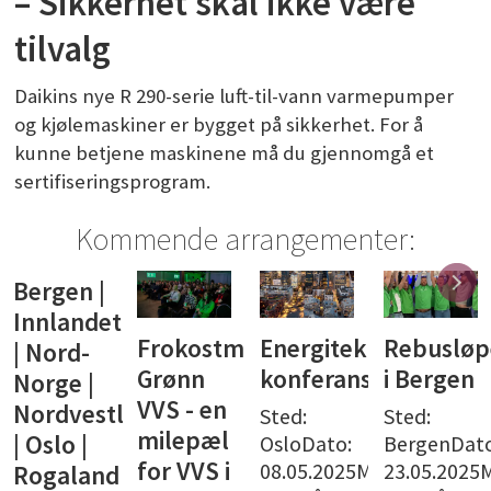
– Sikkerhet skal ikke være
tilvalg
Daikins nye R 290-serie luft-til-vann varmepumper
og kjølemaskiner er bygget på sikkerhet. For å
kunne betjene maskinene må du gjennomgå et
sertifiseringsprogram.
Kommende arrangementer:
Bergen |
Innlandet
Frokostmøte:
Energiteknisk
Rebusløpe
| Nord-
Grønn
konferanse
i Bergen
Norge |
VVS - en
Nordvestlandet
Sted:
Sted:
milepæl
| Oslo |
OsloDato:
BergenDato
for VVS i
08.05.2025Meld
23.05.2025M
Rogaland