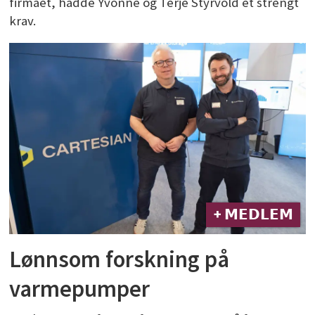
firmaet, hadde Yvonne og Terje Styrvold et strengt
krav.
+ 𝗠𝗘𝗗𝗟𝗘𝗠
Lønnsom forskning på
varmepumper