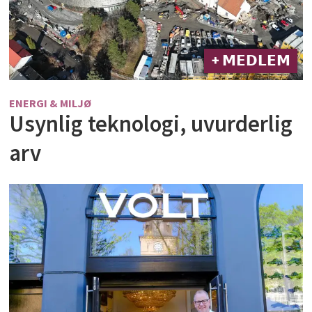
+ 𝗠𝗘𝗗𝗟𝗘𝗠
ENERGI & MILJØ
Usynlig teknologi, uvurderlig
arv