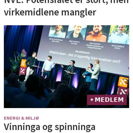
virkemidlene mangler
+ 𝗠𝗘𝗗𝗟𝗘𝗠
ENERGI & MILJØ
Vinninga og spinninga