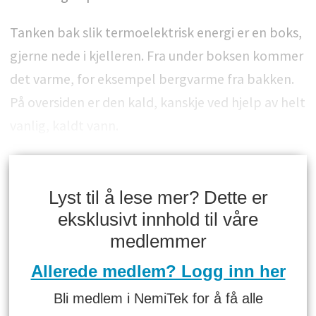
Tanken bak slik termoelektrisk energi er en boks,
gjerne nede i kjelleren. Fra under boksen kommer
det varme, for eksempel bergvarme fra bakken.
På oversiden er den kald, kanskje ved hjelp av helt
vanlig, kaldt vann.
Lyst til å lese mer? Dette er
eksklusivt innhold til våre
medlemmer
Allerede medlem? Logg inn her
Bli medlem i NemiTek for å få alle