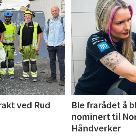
trakt ved Rud
Ble frarådet å b
nominert til No
Håndverker