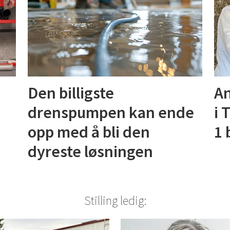
Den billigste
An
drenspumpen kan ende
i 
opp med å bli den
1 
dyreste løsningen
Stilling ledig: