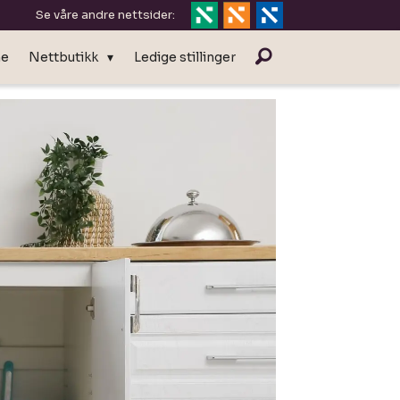
Se våre andre nettsider:
ne
Nettbutikk
Ledige stillinger