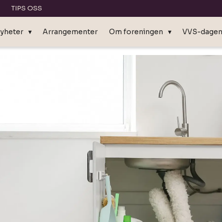
TIPS OSS
yheter
Arrangementer
Om foreningen
VVS-dage