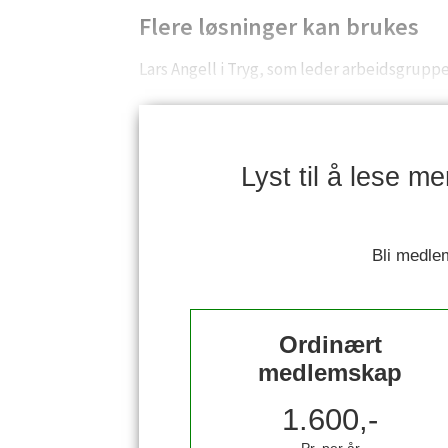
Flere løsninger kan brukes
Lars Angell i Tryg, som leder arbeidsgruppe
Lyst til å lese m
Bli medlem
Ordinært
medlemskap
1.600,-