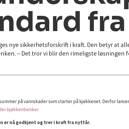
andard fra
es nye sikkerhetsforskrift i kraft. Den betyr at al
ken. – Det tror vi blir den rimeligste løsningen f
e summer på vannskader som starter på kjøkkenet. Derfor lanse
nder kjøkkenbenker.
 er nå godkjent og trer i kraft fra nyttår.