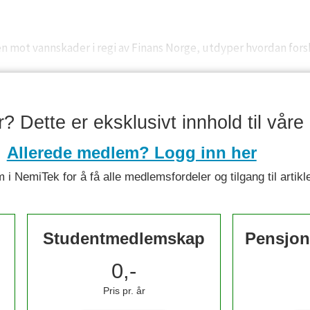
n mot vannskader i regi av Finans Norge, utdyper hvordan forsk
er? Dette er eksklusivt innhold til vå
Allerede medlem? Logg inn her
 i NemiTek for å få alle medlemsfordeler og tilgang til artikl
Studentmedlemskap
Pensjon
0,-
Pris pr. år