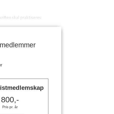
riften skal praktiseres:
re medlemmer
er
istmedlemskap
800,-
Pris pr. år