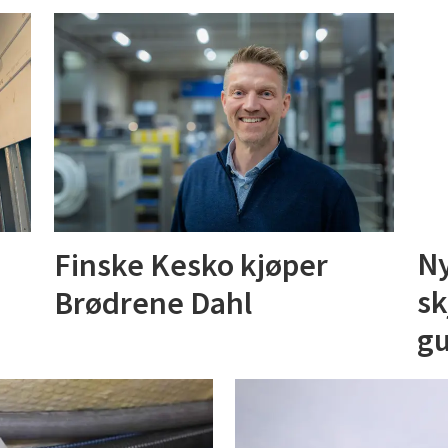
Finske Kesko kjøper
Ny
Brødrene Dahl
sk
gu