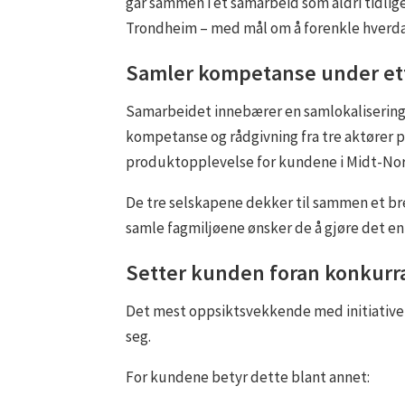
går sammen i et samarbeid som aldri tidlige
Trondheim – med mål om å forenkle hverda
Samler kompetanse under et
Samarbeidet innebærer en samlokalisering i
kompetanse og rådgivning fra tre aktører på
produktopplevelse for kundene i Midt-No
De tre selskapene dekker til sammen et br
samle fagmiljøene ønsker de å gjøre det en
Setter kunden foran konkur
Det mest oppsiktsvekkende med initiativet
seg.
For kundene betyr dette blant annet: