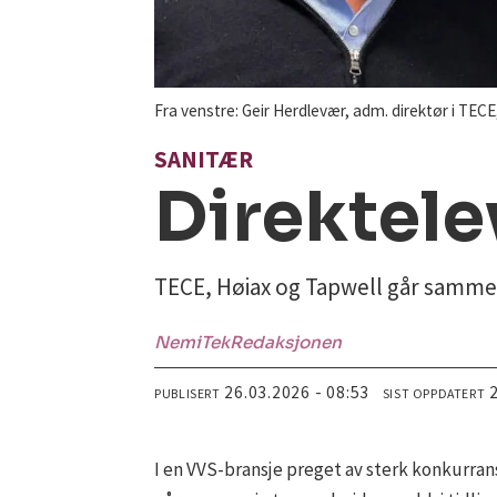
Fra venstre: Geir Herdlevær, adm. direktør i TEC
SANITÆR
Direktel
TECE, Høiax og Tapwell går samme
NemiTek
Redaksjonen
26.03.2026 - 08:53
PUBLISERT
SIST OPPDATERT
I en VVS-bransje preget av sterk konkurrans