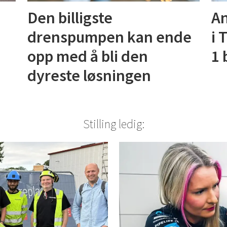
Den billigste
An
drenspumpen kan ende
i 
opp med å bli den
1 
dyreste løsningen
Stilling ledig: