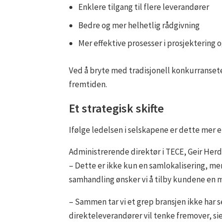
Enklere tilgang til flere leverandører
Bedre og mer helhetlig rådgivning
Mer effektive prosesser i prosjektering 
Ved å bryte med tradisjonell konkurranset
fremtiden.
Et strategisk skifte
Ifølge ledelsen i selskapene er dette mer en
Administrerende direktør i TECE, Geir Herdl
– Dette er ikke kun en samlokalisering, men
samhandling ønsker vi å tilby kundene en m
– Sammen tar vi et grep bransjen ikke har s
direkteleverandører vil tenke fremover, si