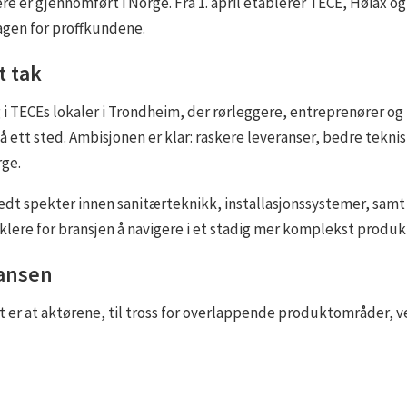
re er gjennomført i Norge. Fra 1. april etablerer TECE, Høiax og
gen for proffkundene.
t tak
 TECEs lokaler i Trondheim, der rørleggere, entreprenører og r
 ett sted. Ambisjonen er klar: raskere leveranser, bedre tekni
rge.
edt spekter innen sanitærteknikk, installasjonssystemer, samt
klere for bransjen å navigere i et stadig mer komplekst produ
ransen
 er at aktørene, til tross for overlappende produktområder, v