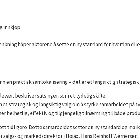
og innkjøp
enkning håper aktørene å sette en ny standard for hvordan dir
n en praktisk samlokalisering – det er et langsiktig strategisk 
evær, beskriver satsingen som et tydelig skifte:
 et strategisk og langsiktig valg om å styrke samarbeidet på t
er helhetlig, effektiv og tilgjengelig tilnærming til både pro
ett tidligere. Dette samarbeidet setter en ny standard og marke
er salgs- og markedsdirektør i Høiax, Hans Reinholt Wernersen.