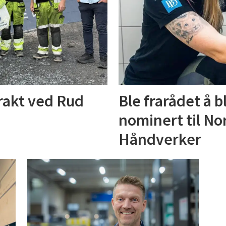
trakt ved Rud
Ble frarådet å b
nominert til No
Håndverker