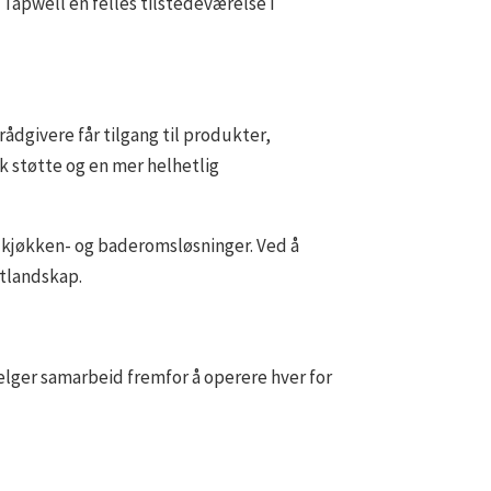
 Tapwell en felles tilstedeværelse i
ådgivere får tilgang til produkter,
sk støtte og en mer helhetlig
 kjøkken- og baderomsløsninger. Ved å
ktlandskap.
elger samarbeid fremfor å operere hver for