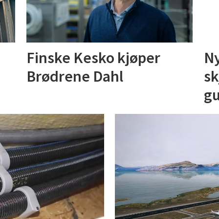
Finske Kesko kjøper
Ny
Brødrene Dahl
sk
gu