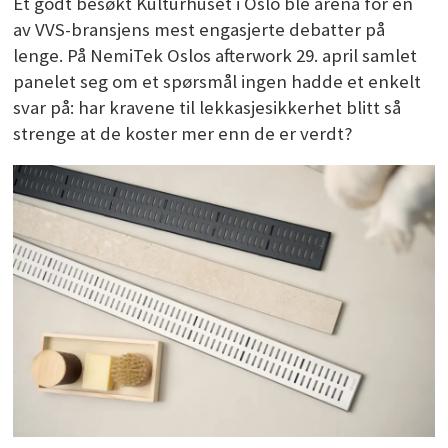
Et godt besøkt Kulturhuset i Oslo ble arena for en
av VVS-bransjens mest engasjerte debatter på
lenge. På NemiTek Oslos afterwork 29. april samlet
panelet seg om et spørsmål ingen hadde et enkelt
svar på: har kravene til lekkasjesikkerhet blitt så
strenge at de koster mer enn de er verdt?