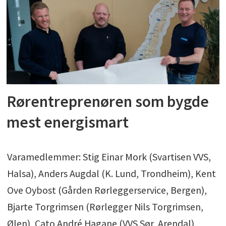
Rørentreprenøren som bygde
mest energismart
Varamedlemmer: Stig Einar Mork (Svartisen VVS,
Halsa), Anders Augdal (K. Lund, Trondheim), Kent
Ove Oybost (Gården Rørleggerservice, Bergen),
Bjarte Torgrimsen (Rørlegger Nils Torgrimsen,
Ølen), Cato André Hagane (VVS Sør, Arendal),