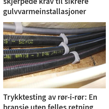
skjerpede krav til sikrere
gulvvarmeinstallasjoner
Trykktesting av rør-i-rør: En
bransje uten felles retning