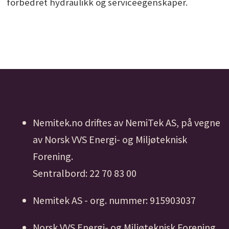
forbedret hydraulikk og serviceegenskaper.
Nemitek.no driftes av NemiTek AS, på vegne
av Norsk VVS Energi- og Miljøteknisk
Forening.
Sentralbord: 22 70 83 00
Nemitek AS - org. nummer: 915903037
Norsk VVS Energi- og Miljøteknisk Forening