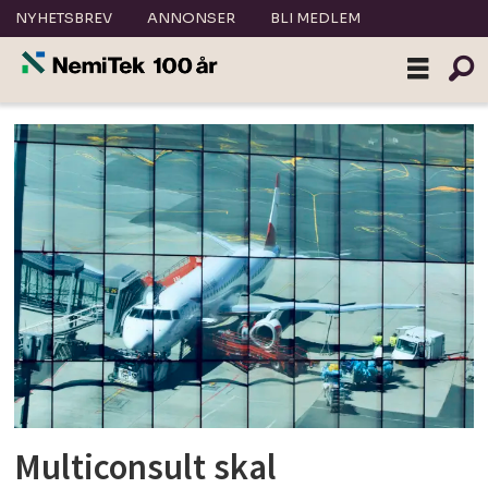
NYHETSBREV
ANNONSER
BLI MEDLEM
Tag:
avinor
Multiconsult skal