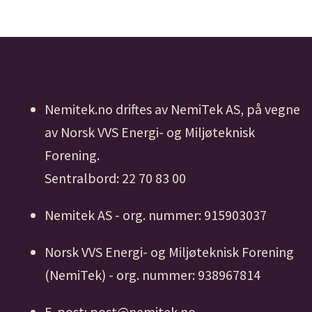
Nemitek.no driftes av NemiTek AS, på vegne
av Norsk VVS Energi- og Miljøteknisk
Forening.
Sentralbord: 22 70 83 00
Nemitek AS - org. nummer: 915903037
Norsk VVS Energi- og Miljøteknisk Forening
(NemiTek) - org. nummer: 938967814
E-post: post@nemitek.no