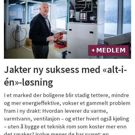
+ 𝗠𝗘𝗗𝗟𝗘𝗠
Jakter ny suksess med «alt-i-
én»-løsning
I et marked der boligene blir stadig tettere, mindre
og mer energieffektive, vokser et gammelt problem
fram i ny drakt: Hvordan leverer du varme,
varmtvann, ventilasjon – og etter hvert også kjøling
– uten å bygge et teknisk rom som koster mer enn
det smaker? Isolve mener de har svaret: en