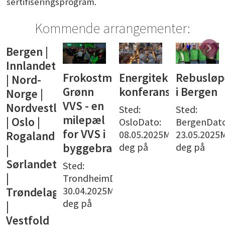
sertifiseringsprogram.
Kommende arrangementer:
Bergen |
Innlandet
Frokostmøte:
Energiteknisk
Rebusløp
| Nord-
Grønn
konferanse
i Bergen
Norge |
VVS - en
Nordvestlandet
Sted:
Sted:
milepæl
| Oslo |
OsloDato:
BergenDato
for VVS i
08.05.2025Meld
23.05.2025
Rogaland
deg på
deg på
byggebransjen
|
Sørlandet
Sted:
|
TrondheimDato:
30.04.2025Meld
Trøndelag
deg på
|
Vestfold