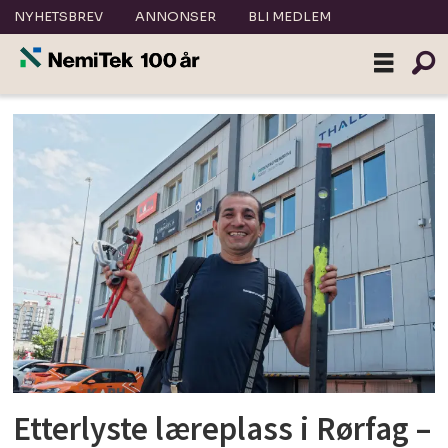
NYHETSBREV
ANNONSER
BLI MEDLEM
Tag:
bilal
isa
Etterlyste læreplass i Rørfag –