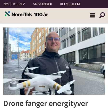
NYHETSBREV
ANNONSER
BLI MEDLEM
Tag:
droner
Drone fanger energityver