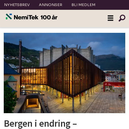
NYHETSBREV
ANNONSER
BLI MEDLEM
Tag:
futurebuilt
Bergen i endring –