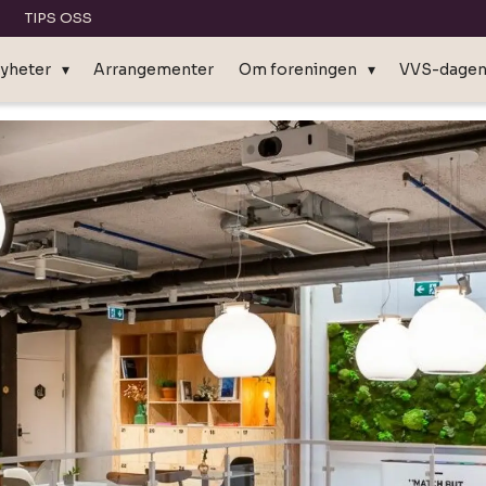
TIPS OSS
yheter
Arrangementer
Om foreningen
VVS-dage