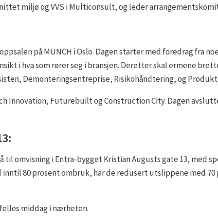
snittet miljø og VVS i Multiconsult, og leder arrangementskomi
Toppsalen på MUNCH i Oslo. Dagen starter med foredrag fra no
nsikt i hva som rører seg i bransjen. Deretter skal ermene br
ten, Demonteringsentreprise, Risikohåndtering, og Produkto
h Innovation, Futurebuilt og Construction City. Dagen avslut
13:
så til omvisning i Entra-bygget Kristian Augusts gate 13, med s
d inntil 80 prosent ombruk, har de redusert utslippene med 70
 felles middag i nærheten.