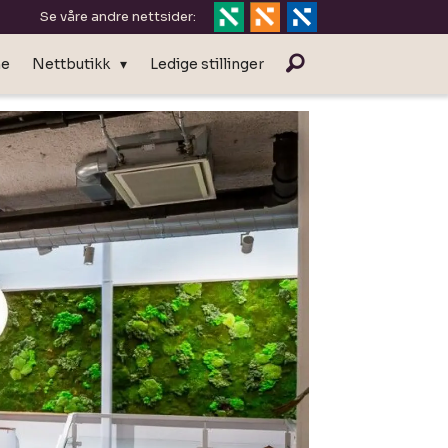
Se våre andre nettsider:
ne
Nettbutikk
Ledige stillinger