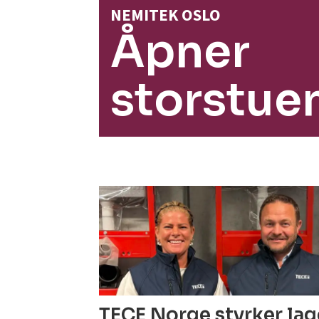
NEMITEK OSLO
Åpner
storstue
TECE Norge styrker la