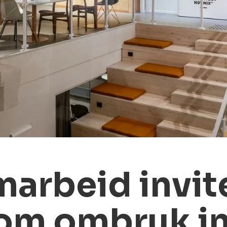
arbeid invite
 om ombruk i