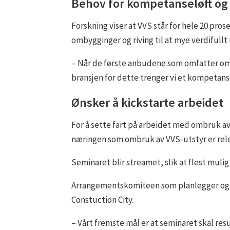
Behov for kompetanseløft og
Forskning viser at VVS står for hele 20 pro
ombygginger og riving til at mye verdifullt 
– Når de første anbudene som omfatter om
bransjen for dette trenger vi et kompetanse
Ønsker å kickstarte arbeidet
For å sette fart på arbeidet med ombruk av
næringen som ombruk av VVS-utstyr er relev
Seminaret blir streamet, slik at flest mulig
Arrangementskomiteen som planlegger og s
Constuction City.
– Vårt fremste mål er at seminaret skal res