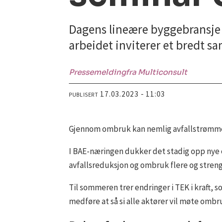
Dagens lineære byggebransje sk
arbeidet inviterer et bredt sa
Pressemelding
fra Multiconsult
17.03.2023 - 11:03
PUBLISERT
Gjennom ombruk kan nemlig avfallstrømmen,
I BAE-næringen dukker det stadig opp nye omb
avfallsreduksjon og ombruk flere og streng
Til sommeren trer endringer i TEK i kraft,
medføre at så si alle aktører vil møte ombr