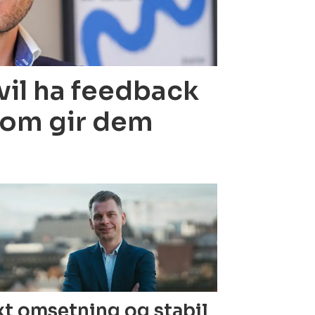
vil ha feedback
 som gir dem
t omsetning og stabil