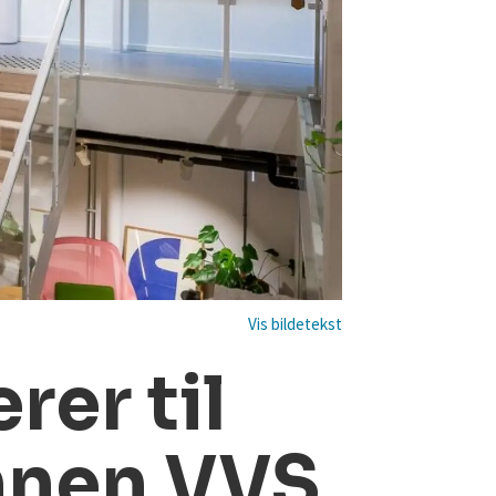
rer til
nnen VVS