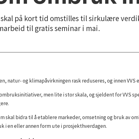
al på kort tid omstilles til sirkulære verdik
marbeid til gratis seminar i mai.
 natur- og klimapåvirkningen rask reduseres, og innen VVS er
ruksinitiativer, men lite i stor skala, og sjeldent for VVS spesi
ere.
 som skal bidra til å etablere markeder, omsetning og bruk av 
uk i en eller annen form ute i prosjekthverdagen.