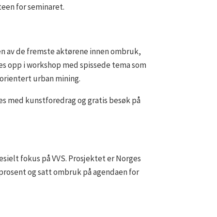
teen for seminaret.
en av de fremste aktørene innen ombruk,
ettes opp i workshop med spissede tema som
rientert urban mining.
tes med kunstforedrag og gratis besøk på
pesielt fokus på VVS. Prosjektet er Norges
 prosent og satt ombruk på agendaen for