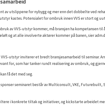
 samarbeid
sent av utslippene for nybygg og mer enn det dobbelte ved reha
utstyr kastes. Potensialet for ombruk innen VVS er stort og uutn
bruk av VVS-utstyr kommer, må bransjen ha kompetansen til å 
løft og at alle involverte aktører kommer på banen, sier adm.d
 VVS-utstyr inviterer et bredt bransjesamarbeid til seminar. Ar
ant for, som har tanker rundt realisering av ombruk, og gjerne
 kan få det med seg.
ponser seminaret består av Multiconsult, VKE, Futurebuilt, 
ultere i konkrete tiltak og initiativer, og kickstarte arbeidet 