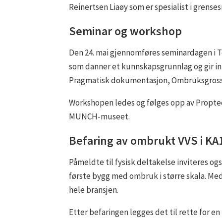
Reinertsen Liaøy som er spesialist i grense
Seminar og workshop
Den 24. mai gjennomføres seminardagen i 
som danner et kunnskapsgrunnlag og gir in
Pragmatisk dokumentasjon, Ombruksgrossis
Workshopen ledes og følges opp av Proptec
MUNCH-museet.
Befaring av ombrukt VVS i KA
Påmeldte til fysisk deltakelse inviteres og
første bygg med ombruk i større skala. Me
hele bransjen.
Etter befaringen legges det til rette for en