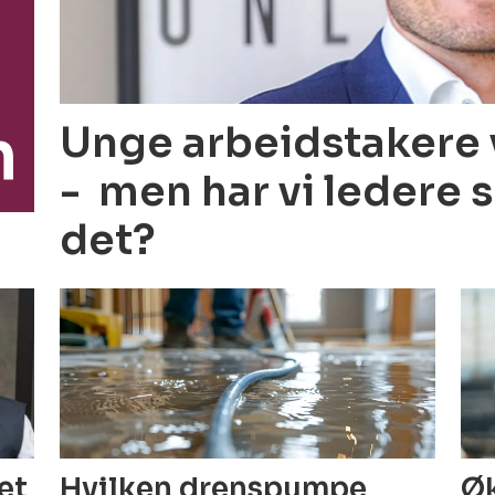
n
Unge arbeidstakere 
- men har vi ledere
det?
Hvilken drenspumpe
Øk
get