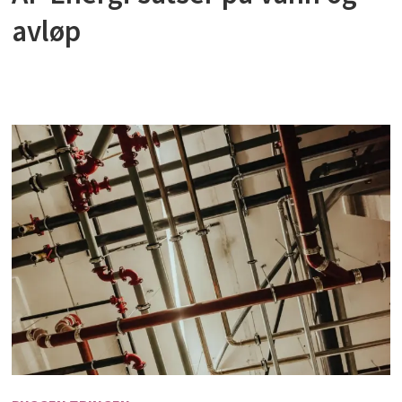
avløp