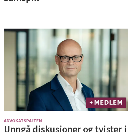
+ 𝗠𝗘𝗗𝗟𝗘𝗠
ADVOKATSPALTEN
Unngå diskusjoner og tvister i