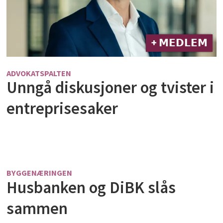
+ 𝗠𝗘𝗗𝗟𝗘𝗠
ADVOKATSPALTEN
Unngå diskusjoner og tvister i
entreprisesaker
BYGGENÆRINGEN
Husbanken og DiBK slås
sammen