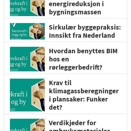
energireduksjon i
bygningsmassen
Sirkulær byggepraksis:
Innsikt fra Nederland
Hvordan benyttes BIM
hos en
rørleggerbedrift?
Krav til
klimagassberegninger
i plansaker: Funker
det?
Verdikjeder for
ombruksmaterialer