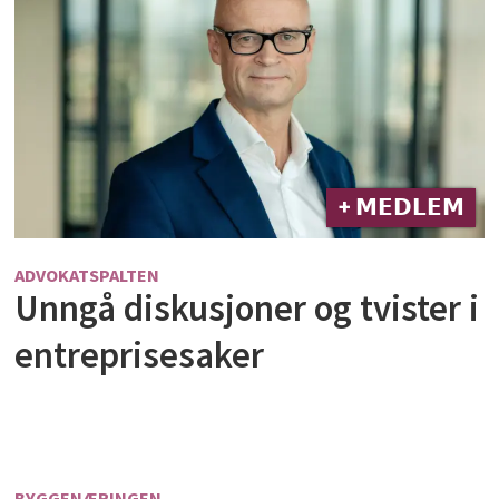
+ 𝗠𝗘𝗗𝗟𝗘𝗠
ADVOKATSPALTEN
Unngå diskusjoner og tvister i
entreprisesaker
BYGGENÆRINGEN