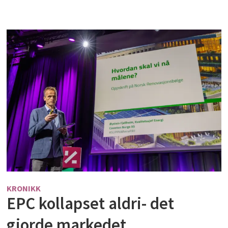
KRONIKK
EPC kollapset aldri- det
gjorde markedet