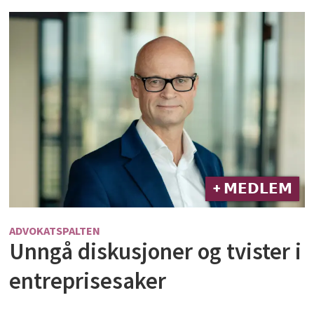
+ 𝗠𝗘𝗗𝗟𝗘𝗠
ADVOKATSPALTEN
Unngå diskusjoner og tvister i
entreprisesaker